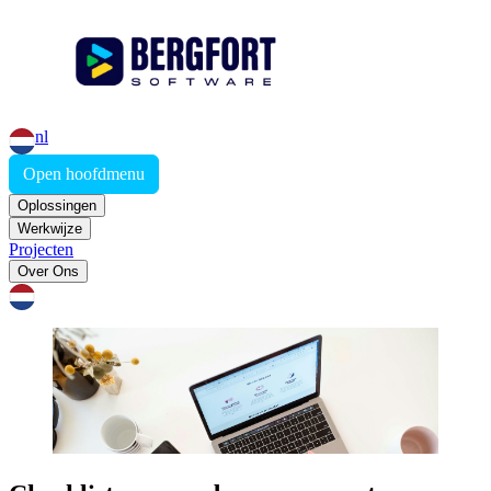
nl
Open hoofdmenu
Oplossingen
Werkwijze
Projecten
Over Ons