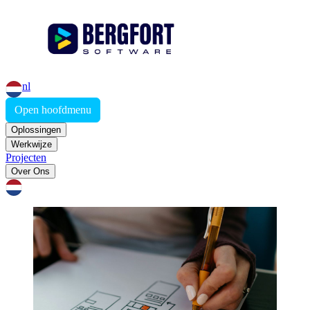
nl
Open hoofdmenu
Oplossingen
Werkwijze
Projecten
Over Ons