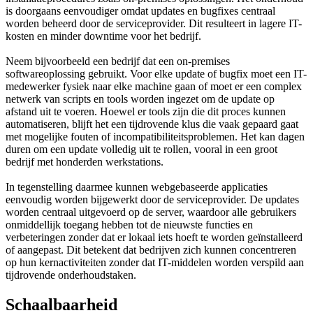
is doorgaans eenvoudiger omdat updates en bugfixes centraal
worden beheerd door de serviceprovider. Dit resulteert in lagere IT-
kosten en minder downtime voor het bedrijf.
Neem bijvoorbeeld een bedrijf dat een on-premises
softwareoplossing gebruikt. Voor elke update of bugfix moet een IT-
medewerker fysiek naar elke machine gaan of moet er een complex
netwerk van scripts en tools worden ingezet om de update op
afstand uit te voeren. Hoewel er tools zijn die dit proces kunnen
automatiseren, blijft het een tijdrovende klus die vaak gepaard gaat
met mogelijke fouten of incompatibiliteitsproblemen. Het kan dagen
duren om een update volledig uit te rollen, vooral in een groot
bedrijf met honderden werkstations.
In tegenstelling daarmee kunnen webgebaseerde applicaties
eenvoudig worden bijgewerkt door de serviceprovider. De updates
worden centraal uitgevoerd op de server, waardoor alle gebruikers
onmiddellijk toegang hebben tot de nieuwste functies en
verbeteringen zonder dat er lokaal iets hoeft te worden geïnstalleerd
of aangepast. Dit betekent dat bedrijven zich kunnen concentreren
op hun kernactiviteiten zonder dat IT-middelen worden verspild aan
tijdrovende onderhoudstaken.
Schaalbaarheid