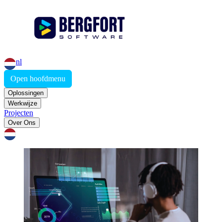
nl
Open hoofdmenu
Oplossingen
Werkwijze
Projecten
Over Ons