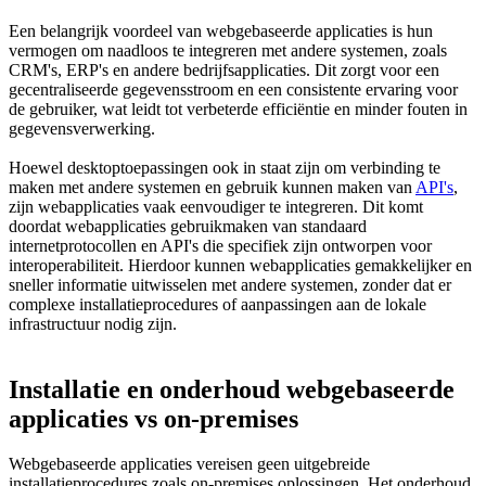
Een belangrijk voordeel van webgebaseerde applicaties is hun
vermogen om naadloos te integreren met andere systemen, zoals
CRM's, ERP's en andere bedrijfsapplicaties. Dit zorgt voor een
gecentraliseerde gegevensstroom en een consistente ervaring voor
de gebruiker, wat leidt tot verbeterde efficiëntie en minder fouten in
gegevensverwerking.
Hoewel desktoptoepassingen ook in staat zijn om verbinding te
maken met andere systemen en gebruik kunnen maken van
API's
,
zijn webapplicaties vaak eenvoudiger te integreren. Dit komt
doordat webapplicaties gebruikmaken van standaard
internetprotocollen en API's die specifiek zijn ontworpen voor
interoperabiliteit. Hierdoor kunnen webapplicaties gemakkelijker en
sneller informatie uitwisselen met andere systemen, zonder dat er
complexe installatieprocedures of aanpassingen aan de lokale
infrastructuur nodig zijn.
Installatie en onderhoud webgebaseerde
applicaties vs on-premises
Webgebaseerde applicaties vereisen geen uitgebreide
installatieprocedures zoals on-premises oplossingen. Het onderhoud