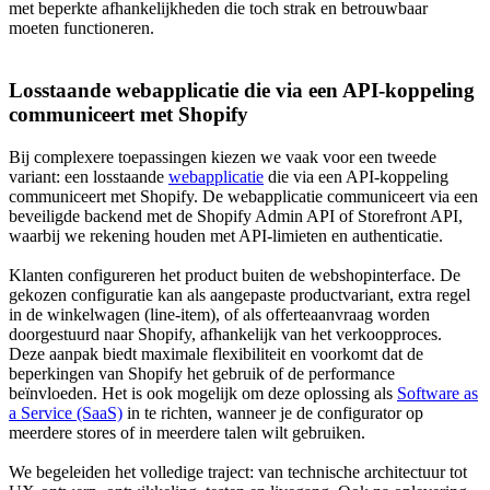
met beperkte afhankelijkheden die toch strak en betrouwbaar
moeten functioneren.
Losstaande webapplicatie die via een API-koppeling
communiceert met Shopify
Bij complexere toepassingen kiezen we vaak voor een tweede
variant: een losstaande
webapplicatie
die via een API-koppeling
communiceert met Shopify. De webapplicatie communiceert via een
beveiligde backend met de Shopify Admin API of Storefront API,
waarbij we rekening houden met API-limieten en authenticatie.
Klanten configureren het product buiten de webshopinterface. De
gekozen configuratie kan als aangepaste productvariant, extra regel
in de winkelwagen (line-item), of als offerteaanvraag worden
doorgestuurd naar Shopify, afhankelijk van het verkoopproces.
Deze aanpak biedt maximale flexibiliteit en voorkomt dat de
beperkingen van Shopify het gebruik of de performance
beïnvloeden. Het is ook mogelijk om deze oplossing als
Software as
a Service (SaaS)
in te richten, wanneer je de configurator op
meerdere stores of in meerdere talen wilt gebruiken.
We begeleiden het volledige traject: van technische architectuur tot