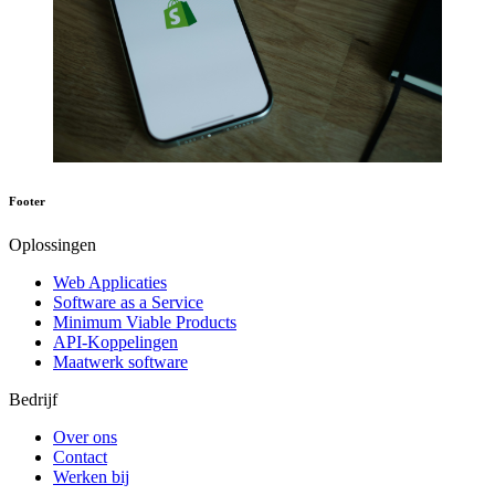
Footer
Oplossingen
Web Applicaties
Software as a Service
Minimum Viable Products
API-Koppelingen
Maatwerk software
Bedrijf
Over ons
Contact
Werken bij