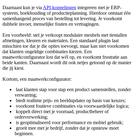
Daarnaast kun je via
API-koppelingen
integreren met je ERP-
systeem, boekhouding of productieplanning. Hierdoor ontstaat één
samenhangend proces van bestelling tot levering. Je voorkomt
dubbele invoer, menselijke fouten en vertragingen.
Een voorbeeld: stel je verkoopt modulaire meubels met tientallen
afmetingen, kleuren en materialen. Een standaard plugin laat
misschien toe dat je die opties toevoegt, maar kan niet voorkomen
dat klanten ongeldige combinaties kiezen. Een
maatwerkconfigurator lost dat wél op, en voorkomt frustratie aan
beide kanten. Daarnaast wordt dit ook netjes getoond op de manier
die jij kiest.
Kortom, een maatwerkconfigurator:
laat klanten stap voor stap een product samenstellen, zonder
verwarring;
biedt realtime prijs- en beeldupdates op basis van keuzes;
voorkomt foutieve combinaties via voorwaardelijke logica;
koppelt direct met je voorraad, productbeheer of
orderverwerking;
is geoptimaliseerd voor performance en mobiel gebruik;
groeit mee met je bedrijf, zonder dat je opnieuw moet
beginnen.