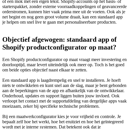
of een mok met een eigen tekst. Shopify-accounts op het basis- of
starterspakket, zonder externe voorraadkoppelingen of geavanceerde
orderstromen, kunnen hier vaak prima mee uit de voeten. Ook als je
net begint en nog geen groot volume draait, kan een standaard app
je helpen om snel live te gaan met personaliseerbare producten.
Objectief afgewogen: standaard app of
Shopify productconfigurator op maat?
Een Shopify productconfigurator op maat vraagt meer investering en
doorlooptijd, maar levert uiteindelijk ook meer op. Toch is het goed
om beide opties objectief naast elkaar te zetten.
Een standaard app is laagdrempelig en snel te installeren. Je hoeft
niets te ontwikkelen en kunt snel aan de slag, maar je bent gebonden
aan de beperkingen van de app en afhankelijk van de ontwikkelaar.
Onderhoud, updates en support liggen buiten jouw invloed. Ook
verloopt het contact met de supportafdeling van dergelijke apps vaak
moeizaam, zeker bij specifieke technische problemen.
Bij een maatwerkconfigurator kies je voor vrijheid en controle. Je
bepaalt zelf hoe het werkt, hoe het eruitziet en hoe het geïntegreerd
wordt met je interne systemen. Dat betekent ook dat je