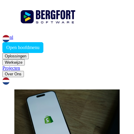
nl
Open hoofdmenu
Oplossingen
Werkwijze
Projecten
Over Ons