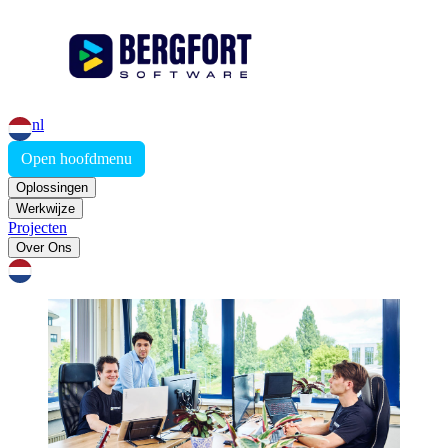
nl
Open hoofdmenu
Oplossingen
Werkwijze
Projecten
Over Ons