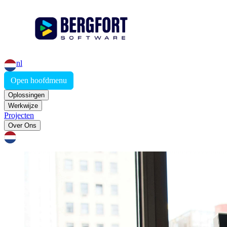
nl
Open hoofdmenu
Oplossingen
Werkwijze
Projecten
Over Ons