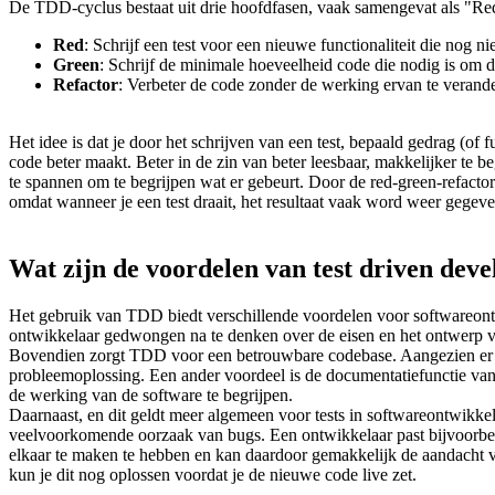
De TDD-cyclus bestaat uit drie hoofdfasen, vaak samengevat als "Re
Red
: Schrijf een test voor een nieuwe functionaliteit die nog ni
Green
: Schrijf de minimale hoeveelheid code die nodig is om de
Refactor
: Verbeter de code zonder de werking ervan te verander
Het idee is dat je door het schrijven van een test, bepaald gedrag (of
code beter maakt. Beter in de zin van beter leesbaar, makkelijker te b
te spannen om te begrijpen wat er gebeurt. Door de red-green-refactor
omdat wanneer je een test draait, het resultaat vaak word weer gegeven 
Wat zijn de voordelen van test driven dev
Het gebruik van TDD biedt verschillende voordelen voor softwareontw
ontwikkelaar gedwongen na te denken over de eisen en het ontwerp vo
Bovendien zorgt TDD voor een betrouwbare codebase. Aangezien er co
probleemoplossing. Een ander voordeel is de documentatiefunctie van
de werking van de software te begrijpen.
Daarnaast, en dit geldt meer algemeen voor tests in softwareontwikkeli
veelvoorkomende oorzaak van bugs. Een ontwikkelaar past bijvoorbeeld e
elkaar te maken te hebben en kan daardoor gemakkelijk de aandacht van 
kun je dit nog oplossen voordat je de nieuwe code live zet.