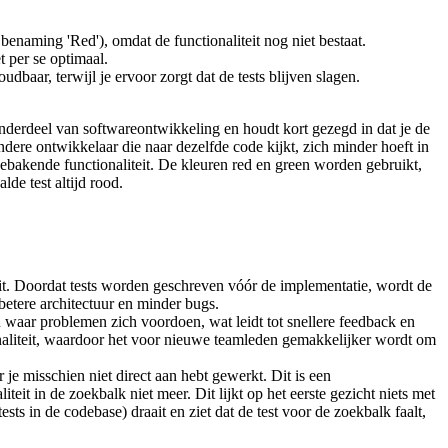
e benaming 'Red'), omdat de functionaliteit nog niet bestaat.
t per se optimaal.
baar, terwijl je ervoor zorgt dat de tests blijven slagen.
t onderdeel van softwareontwikkeling en houdt kort gezegd in dat je de
ndere ontwikkelaar die naar dezelfde code kijkt, zich minder hoeft in
gebakende functionaliteit. De kleuren red en green worden gebruikt,
lde test altijd rood.
it. Doordat tests worden geschreven vóór de implementatie, wordt de
betere architectuur en minder bugs.
aar problemen zich voordoen, wat leidt tot snellere feedback en
onaliteit, waardoor het voor nieuwe teamleden gemakkelijker wordt om
 je misschien niet direct aan hebt gewerkt. Dit is een
it in de zoekbalk niet meer. Dit lijkt op het eerste gezicht niets met
ts in de codebase) draait en ziet dat de test voor de zoekbalk faalt,