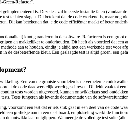
d-Green-Refactor".
et geïmplementeerd is. Deze test zal in eerste instantie falen (vandaar d
 test te laten slagen. Dit betekent dat de code werkend is, maar nog nie
en. Dit kan betekenen dat je de code efficiënter maakt of beter onderhoud
 functionaliteit) kunt garanderen in de software. Refactoren is een groo
egrijpen en makkelijker te onderhouden. Dit heeft als voordeel dat een a
 methode aan te houden, eindig je altijd met een werkende test voor af
in de desbetreffende kleur. Een geslaagde test is altijd groen, een gefaa
elopment?
ikkeling. Een van de grootste voordelen is de verbeterde codekwalite
ordat de code daadwerkelijk wordt geschreven. Dit leidt vaak tot een 
ntinu tests worden uitgevoerd, kunnen ontwikkelaars snel ontdekken w
 tests. Tests fungeren als levende documentatie van de softwarefuncti
ng, voorkomt een test dat er iets stuk gaat in een deel van de code waar
en grafiekje aan in een dashboard, en plotseling werkt de functionalite
de ontwikkelaar ontglippen. Wanneer je de volledige test suite (alle tes