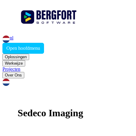
nl
Open hoofdmenu
Oplossingen
Werkwijze
Projecten
Over Ons
Sedeco Imaging