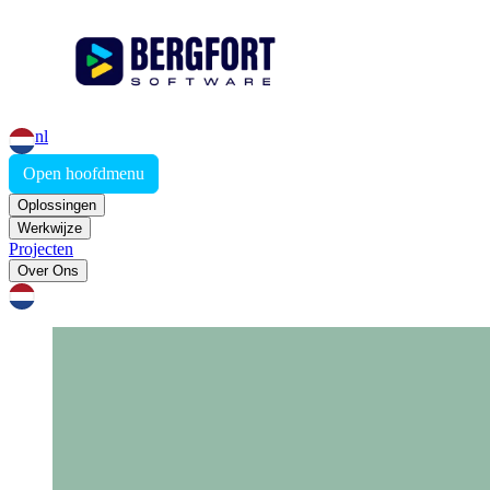
nl
Open hoofdmenu
Oplossingen
Werkwijze
Projecten
Over Ons