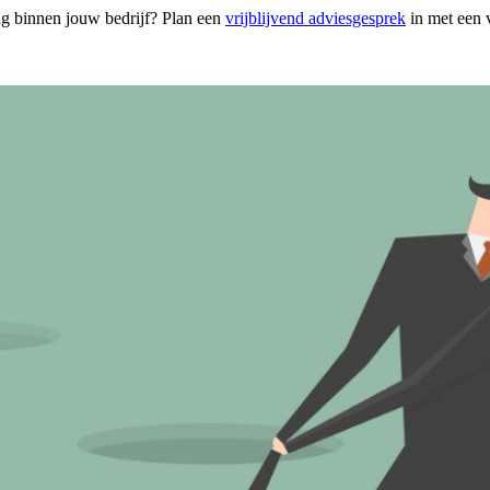
ng binnen jouw bedrijf? Plan een
vrijblijvend adviesgesprek
in met een 