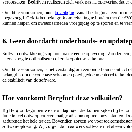
veroorzaken. Bedrijven realiseren zich vaak pas na oplevering dat er 
Om dit te voorkomen, moet
beveiliging
vanaf het begin al een priorit
toegevoegd. Ook is het belangrijk om rekening te houden met de AVG/
kunnen helpen om kwetsbaarheden vroegtijdig op te sporen en te ver
6. Geen doordacht onderhouds- en update
Softwareontwikkeling stopt niet na de eerste oplevering. Zonder een 
later alsnog te optimaliseren of zelfs opnieuw te bouwen.
Om dit te voorkomen, is het verstandig om een onderhoudscontract of S
belangrijk om de codebase schoon en goed gedocumenteerd te houden
de stabiliteit van de software.
Hoe voorkomt Bergfort deze valkuilen?
Bij Bergfort begrijpen we de uitdagingen die komen kijken bij het o
functioneel ontwerp en regelmatige afstemming met onze klanten. Door
gedurende het hele traject. Bovendien zorgen we voor toekomstbestendi
softwareoplossing. Wij zorgen dat maatwerk software niet alleen vold