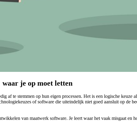
 waar je op moet letten
dig af te stemmen op hun eigen processen. Het is een logische keuze 
chnologiekeuzes of software die uiteindelijk niet goed aansluit op de b
wikkelen van maatwerk software. Je leert waar het vaak misgaat en hoe