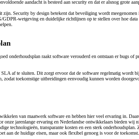
onvoldoende aandacht is besteed aan security en dat er alsnog grote aan
eit zijn. Security by design betekent dat beveiliging wordt meegenomen 
GDPR-wetgeving en duidelijke richtlijnen op te stellen over hoe data 
helpen.
plan
goed onderhoudsplan raakt software verouderd en ontstaan er bugs of p
LA af te sluiten. Dit zorgt ervoor dat de software regelmatig wordt bi
, zodat toekomstige uitbreidingen eenvoudig kunnen worden doorgevoer
ntwikkelen van maatwerk software en hebben hier veel ervaring in. Daa
 onze jarenlange ervaring en Nederlandse ontwikkelaars bieden wij nie
ge technologieën, transparante kosten en een sterk onderhoudsplan. Zo 
oet aan de huidige eisen, maar ook flexibel genoeg is voor de toekomst.