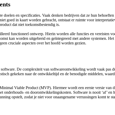
ents
re doelen en specificaties. Vaak denken bedrijven dat ze hun behoeften 
iet goed in kaart worden gebracht, ontstaat er ruimte voor interpretati
 product dat niet toekomstbestendig is.
lleerd functioneel ontwerp. Hierin worden alle functies en vereisten v
komst kan worden uitgebreid en geïntegreerd met andere systemen. Het b
geen cruciale aspecten over het hoofd worden gezien.
software. De complexiteit van softwareontwikkeling wordt vaak pas duid
istisch gekeken naar de ontwikkeltijd en de benodigde middelen, waard
Minimal Viable Product (MVP). Hiermee wordt een eerste versie van de 
et onderhouds- en doorontwikkelingskosten. Software is nooit ‘af’ en 
planning opstelt, zodat je niet voor onaangename verrassingen komt te st