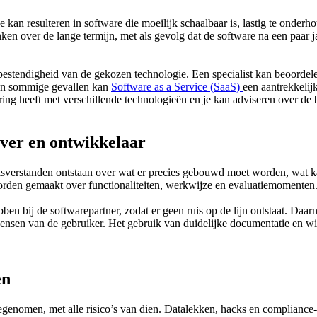
e kan resulteren in software die moeilijk schaalbaar is, lastig te onde
en over de lange termijn, met als gevolg dat de software na een paar 
bestendigheid van de gekozen technologie. Een specialist kan beoordel
. In sommige gevallen kan
Software as a Service (SaaS)
een aantrekkelij
ng heeft met verschillende technologieën en je kan adviseren over de 
ever en ontwikkelaar
misverstanden ontstaan over wat er precies gebouwd moet worden, wat kan
orden gemaakt over functionaliteiten, werkwijze en evaluatiemomenten
en bij de softwarepartner, zodat er geen ruis op de lijn ontstaat. Daar
 wensen van de gebruiker. Het gebruik van duidelijke documentatie en
en
genomen, met alle risico’s van dien. Datalekken, hacks en compliance-